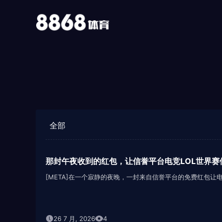
全部
那封午夜收到的红包，让信誉平台电竞LOL世界赛
[META]在一个寂静的夜晚，一封来自信誉平台的免费红包让
26 7 月, 2026
4