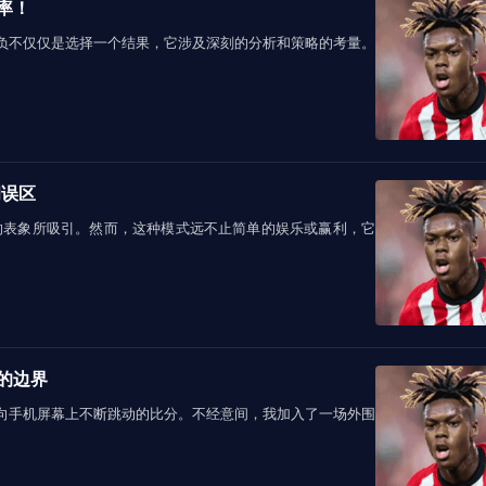
率！
负不仅仅是选择一个结果，它涉及深刻的分析和策略的考量。
和误区
的表象所吸引。然而，这种模式远不止简单的娱乐或赢利，它
的边界
向手机屏幕上不断跳动的比分。不经意间，我加入了一场外围