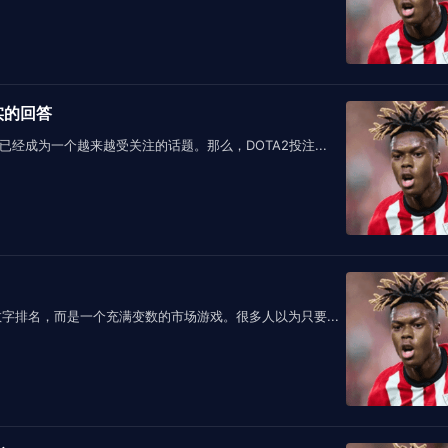
实的回答
经成为一个越来越受关注的话题。那么，DOTA2投注...
数字排名，而是一个充满变数的市场游戏。很多人以为只要...