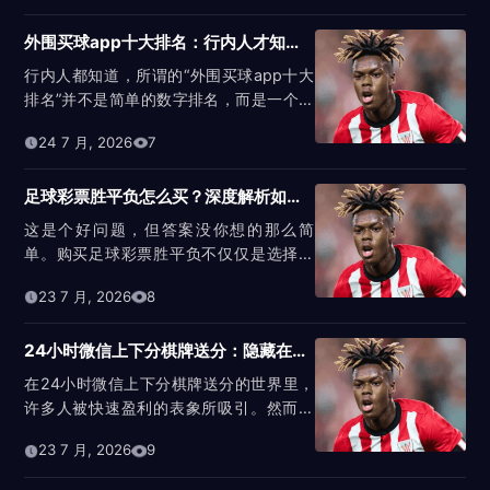
外围买球app十大排名：行内人才知道的真实情况
行内人都知道，所谓的“外围买球app十大
排名”并不是简单的数字排名，而是一个充
满变数的市场游戏。很多人以为只要...
24 7 月, 2026
7
足球彩票胜平负怎么买？深度解析如何提升中奖概率！
这是个好问题，但答案没你想的那么简
单。购买足球彩票胜平负不仅仅是选择一
个结果，它涉及深刻的分析和策略的考
23 7 月, 2026
8
量。根...
24小时微信上下分棋牌送分：隐藏在背后的真相和误区
在24小时微信上下分棋牌送分的世界里，
许多人被快速盈利的表象所吸引。然而，
这种模式远不止简单的娱乐或赢利，它背...
23 7 月, 2026
9