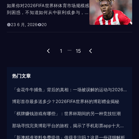
如果你对2026FIFA世界杯体育市场规模感
到困惑，不知道如何从中获利或参与，那
么这篇文章将为你提供可行的解决...
23 6 月, 2026
20
1
15
热门文章
「金花牛牛捕鱼」背后的真相：一场被误解的运动与2026世界杯的关联
博彩首存最多送多少？2026FIFA世界杯的博彩赠金揭秘
「棋牌赚钱游戏有哪些」：世界杯期间的另一种竞技狂潮
那场寻找完美博彩平台的旅程，揭示了手机彩票app十大排名的真相
「新澳精准资料免费提供」值得关注吗？这是一份详细解析