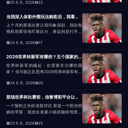
25 6 月, 2026
22
当我深入体彩外围玩法购彩后，我看到了不同的世界杯
上个月的那场比赛让我印象深刻，我在电
视机前紧张地盯着比分，身边则是打开的
世界杯猜球app。体彩外围玩法购彩在这...
24 6 月, 2026
17
2026世界杯新军有哪些？五个国家的崛起之路
世界杯新军的崛起：你需要关注哪些国
家？ 你可能正在思考2026世界杯新军有哪
些国家？这次世界杯将是扩军后的首届...
24 6 月, 2026
20
那场世界杯比赛前，信誉博彩平台让分投注免费金竟成了谈论的焦点
一个预料之外的清晨对话 那是一个阳光明
媚的早晨，我坐在老家小镇的咖啡馆里，
身边的对话声渐渐清晰起来。一个年轻的...
23 6 月, 2026
25