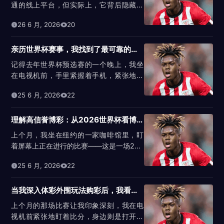
通的线上平台，但实际上，它背后隐藏着
一些不为大众所知的重要事实。这个圈子...
26 6 月, 2026
20
亲历世界杯赛事，我找到了最可靠的体彩app
记得去年世界杯预选赛的一个晚上，我坐
在电视机前，手里紧握着手机，紧张地关
注着比赛的每一秒钟。当时，我正在使用
25 6 月, 2026
22
一...
理解高信誉博彩：从2026世界杯看博彩世界的变化
上个月，我坐在纽约的一家咖啡馆里，盯
着屏幕上正在进行的比赛——这是一场202
6世界杯预选赛。随着比赛的推进，我...
25 6 月, 2026
22
当我深入体彩外围玩法购彩后，我看到了不同的世界杯
上个月的那场比赛让我印象深刻，我在电
视机前紧张地盯着比分，身边则是打开的