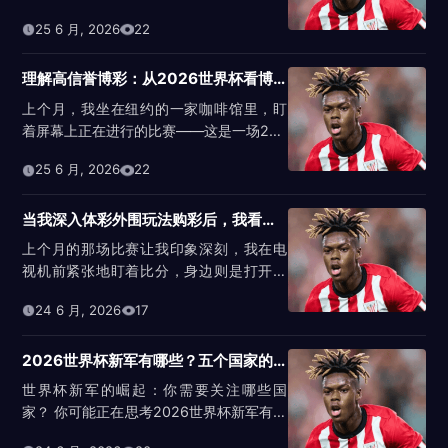
注着比赛的每一秒钟。当时，我正在使用
25 6 月, 2026
22
一...
理解高信誉博彩：从2026世界杯看博彩世界的变化
上个月，我坐在纽约的一家咖啡馆里，盯
着屏幕上正在进行的比赛——这是一场202
6世界杯预选赛。随着比赛的推进，我...
25 6 月, 2026
22
当我深入体彩外围玩法购彩后，我看到了不同的世界杯
上个月的那场比赛让我印象深刻，我在电
视机前紧张地盯着比分，身边则是打开的
世界杯猜球app。体彩外围玩法购彩在这...
24 6 月, 2026
17
2026世界杯新军有哪些？五个国家的崛起之路
世界杯新军的崛起：你需要关注哪些国
家？ 你可能正在思考2026世界杯新军有哪
些国家？这次世界杯将是扩军后的首届...