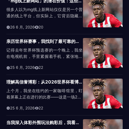
「mg线上新网站」的潜在价值：这些内幕你或许不知道
很多人以为mg线上新网站仅仅是另一个普
通的线上平台，但实际上，它背后隐藏着
一些不为大众所知的重要事实。这个圈子...
26 6 月, 2026
20
亲历世界杯赛事，我找到了最可靠的体彩app
记得去年世界杯预选赛的一个晚上，我坐
在电视机前，手里紧握着手机，紧张地关
注着比赛的每一秒钟。当时，我正在使用
25 6 月, 2026
22
一...
理解高信誉博彩：从2026世界杯看博彩世界的变化
上个月，我坐在纽约的一家咖啡馆里，盯
着屏幕上正在进行的比赛——这是一场202
6世界杯预选赛。随着比赛的推进，我...
25 6 月, 2026
22
当我深入体彩外围玩法购彩后，我看到了不同的世界杯