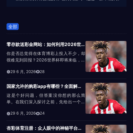
全部
零存款送彩金网站：如何利用2026世界杯契机优化你的投注策略
你是否总觉得在体育博彩上投入不少，却
很难见到回报？2026世界杯即将来临，零
存款送彩金网站可能是一个你未曾深究...
29 6 月, 2026
28
国家允许的购彩app有哪些？全面解析与推荐
这是个好问题，但答案没你想的那么简
单。在我们深入探讨之前，先给出一个直
观的答案：国家允许的购彩app有哪些？
29 6 月, 2026
24
目...
杏彩体育注册：众人眼中的神秘平台，其实真如此简单？