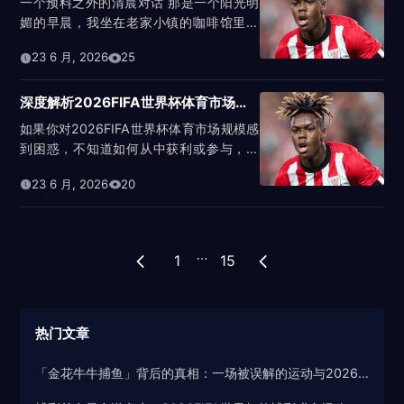
一个预料之外的清晨对话 那是一个阳光明
媚的早晨，我坐在老家小镇的咖啡馆里，
身边的对话声渐渐清晰起来。一个年轻的...
23 6 月, 2026
25
深度解析2026FIFA世界杯体育市场规模的三大关键趋势
如果你对2026FIFA世界杯体育市场规模感
到困惑，不知道如何从中获利或参与，那
么这篇文章将为你提供可行的解决...
23 6 月, 2026
20
1
15
热门文章
「金花牛牛捕鱼」背后的真相：一场被误解的运动与2026世界杯的关联