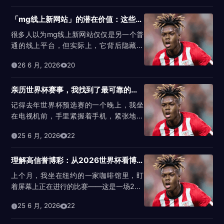
「mg线上新网站」的潜在价值：这些内幕你或许不知道
很多人以为mg线上新网站仅仅是另一个普
通的线上平台，但实际上，它背后隐藏着
一些不为大众所知的重要事实。这个圈子...
26 6 月, 2026
20
亲历世界杯赛事，我找到了最可靠的体彩app
记得去年世界杯预选赛的一个晚上，我坐
在电视机前，手里紧握着手机，紧张地关
注着比赛的每一秒钟。当时，我正在使用
25 6 月, 2026
22
一...
理解高信誉博彩：从2026世界杯看博彩世界的变化
上个月，我坐在纽约的一家咖啡馆里，盯
着屏幕上正在进行的比赛——这是一场202
6世界杯预选赛。随着比赛的推进，我...
25 6 月, 2026
22