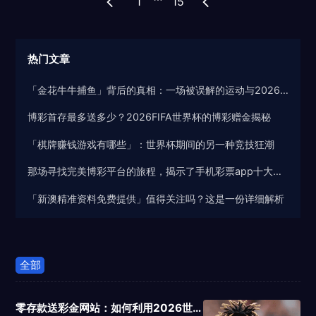
1
15
热门文章
「金花牛牛捕鱼」背后的真相：一场被误解的运动与2026世界杯的关联
博彩首存最多送多少？2026FIFA世界杯的博彩赠金揭秘
「棋牌赚钱游戏有哪些」：世界杯期间的另一种竞技狂潮
那场寻找完美博彩平台的旅程，揭示了手机彩票app十大排名的真相
「新澳精准资料免费提供」值得关注吗？这是一份详细解析
全部
零存款送彩金网站：如何利用2026世界杯契机优化你的投注策略