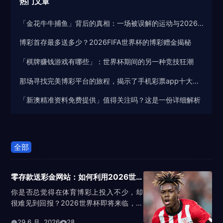
热门文章
「金花牛牛捕鱼」背后的真相：一场被误解的运动与2026世界杯的关联
博彩首存最多送多少？2026FIFA世界杯的博彩赠金揭秘
「棋牌赚钱游戏有哪些」：世界杯期间的另一种竞技狂潮
那场寻找完美博彩平台的旅程，揭示了手机彩票app十大排名的真相
「新澳精准资料免费提供」值得关注吗？这是一份详细解析
全部
零存款送彩金网站：如何利用2026世界杯契机优化你的投注策略
你是否总觉得在体育博彩上投入不少，却
很难见到回报？2026世界杯即将来临，零
存款送彩金网站可能是一个你未曾深究...
29 6 月, 2026
28