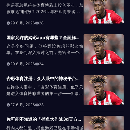
你是否总觉得在体育博彩上投入不少，却
很难见到回报？2026世界杯即将来临，零
存款送彩金网站可能是一个你未曾深究...
29 6 月, 2026
28
国家允许的购彩app有哪些？全面解析与推荐
这是个好问题，但答案没你想的那么简
单。在我们深入探讨之前，先给出一个直
观的答案：国家允许的购彩app有哪些？
29 6 月, 2026
24
目...
杏彩体育注册：众人眼中的神秘平台，其实真如此简单？
在许多人眼中，「杏彩体育注册」似乎只
是进入体育博彩世界的第一步——但事情
远不止于此。根据我们的调查和分析，杏
27 6 月, 2026
23
彩...
你可能不知道的「捕鱼大作战3d官方正版下载」内幕：行内人的视角
行内人都知道，捕鱼游戏已经在手游领域